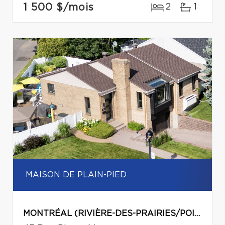
1 500 $
/mois
2
1
MAISON DE PLAIN-PIED
MONTRÉAL (RIVIÈRE-DES-PRAIRIES/POINTE-AUX-TREMBLES)