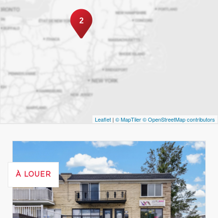
2
Leaflet
|
© MapTiler
© OpenStreetMap contributors
À LOUER