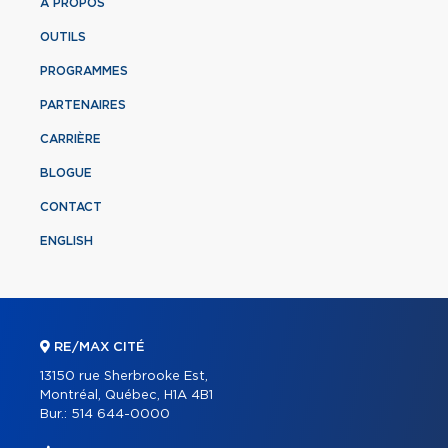
À PROPOS
OUTILS
PROGRAMMES
PARTENAIRES
CARRIÈRE
BLOGUE
CONTACT
ENGLISH
RE/MAX CITÉ
13150 rue Sherbrooke Est,
Montréal, Québec, H1A 4B1
Bur.:
514 644-0000