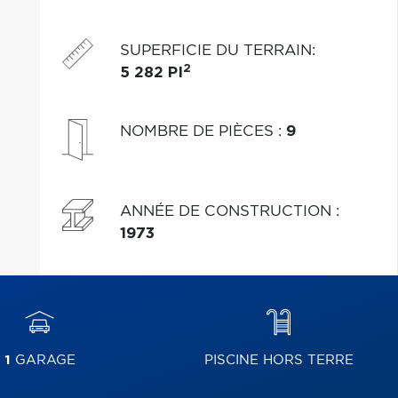
confort, tranquillité et emplacement de choix pour
toute la famille.
SUPERFICIE DU TERRAIN
:
2
5 282 PI
NOMBRE DE PIÈCES
:
9
ANNÉE DE CONSTRUCTION
:
1973
1
GARAGE
PISCINE HORS TERRE