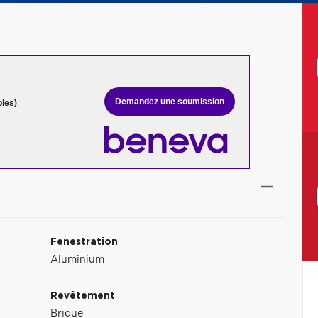
Demandez une soumission
bles)
Fenestration
Aluminium
Revêtement
Brique