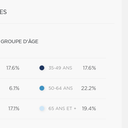
ES
 GROUPE D'ÂGE
17.6%
17.6%
35-49 ANS
6.1%
22.2%
50-64 ANS
17.1%
19.4%
65 ANS ET +