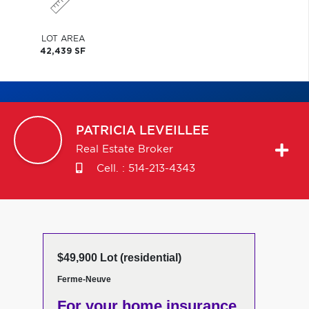
LOT AREA
42,439 SF
PATRICIA
LEVEILLEE
Real Estate Broker
Cell. :
514-213-4343
$49,900 Lot (residential)
Ferme-Neuve
For your home insurance,