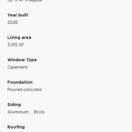
36' X 41' Irregular
Year built
2026
Living area
3,415 SF
Window Type
Casement
Foundation
Poured concrete
Siding
Aluminum
,
,
Brick
Roofing