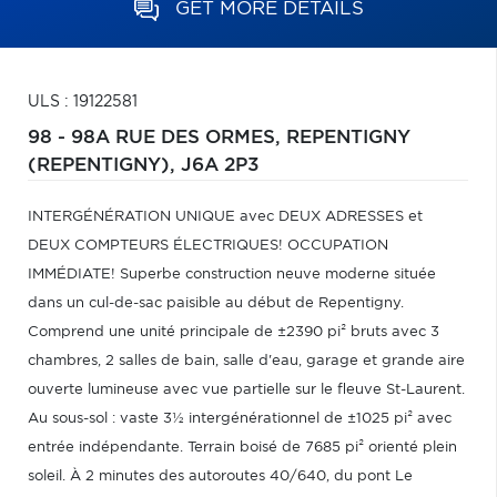
GET MORE DETAILS
ULS : 19122581
98 - 98A RUE DES ORMES,
REPENTIGNY
(REPENTIGNY),
J6A 2P3
INTERGÉNÉRATION UNIQUE avec DEUX ADRESSES et
DEUX COMPTEURS ÉLECTRIQUES! OCCUPATION
IMMÉDIATE! Superbe construction neuve moderne située
dans un cul-de-sac paisible au début de Repentigny.
Comprend une unité principale de ±2390 pi² bruts avec 3
chambres, 2 salles de bain, salle d'eau, garage et grande aire
ouverte lumineuse avec vue partielle sur le fleuve St-Laurent.
Au sous-sol : vaste 3½ intergénérationnel de ±1025 pi² avec
entrée indépendante. Terrain boisé de 7685 pi² orienté plein
soleil. À 2 minutes des autoroutes 40/640, du pont Le