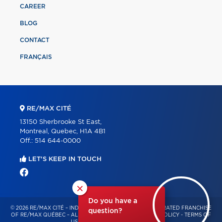
CAREER
BLOG
CONTACT
FRANÇAIS
RE/MAX CITÉ
13150 Sherbrooke St East,
Montreal, Quebec, H1A 4B1
Off.:
514 644-0000
LET'S KEEP IN TOUCH
×
Do you have a
© 2026 RE/MAX CITÉ – INDEPENDENTLY OWNED AND OPERATED FRANCHISE
question?
OF RE/MAX QUÉBEC – ALL RIGHTS RESERVED -
PRIVACY POLICY
-
TERMS OF
USE
-
CONSENT MANAGEMENT