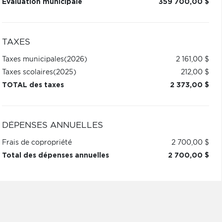
Évaluation municipale
359 700,00 $
TAXES
Taxes municipales
(2026)
2 161,00 $
Taxes scolaires
(2025)
212,00 $
TOTAL des taxes
2 373,00 $
DÉPENSES ANNUELLES
Frais de copropriété
2 700,00 $
Total des dépenses annuelles
2 700,00 $